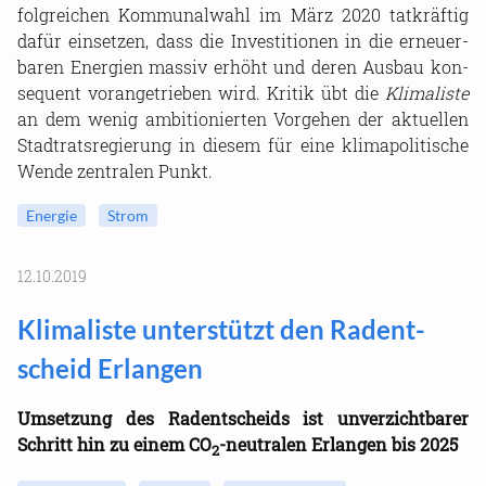
folg­rei­chen Kom­mu­nal­wahl im März 2020 tat­kräf­tig
dafür ein­set­zen, dass die In­ves­ti­tio­nen in die er­neu­er­
ba­ren En­er­gien mas­siv er­höht und deren Aus­bau kon­
se­quent vor­an­ge­trie­ben wird. Kri­tik übt die
Kli­ma­lis­te
an dem wenig am­bi­tio­nier­ten Vor­ge­hen der ak­tu­el­len
Stadt­rats­re­gie­rung in die­sem für eine kli­ma­po­li­ti­sche
Wende zen­tra­len Punkt.
En­er­gie
Strom
12.10.2019
Kli­ma­lis­te un­ter­stützt den Rad­ent­
scheid Er­lan­gen
Um­set­zung des Rad­ent­scheids ist un­ver­zicht­ba­rer
Schritt hin zu einem CO
-​neutralen Er­lan­gen bis 2025
2