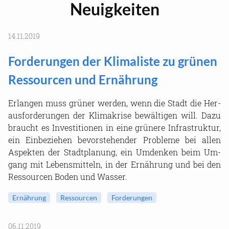
Neu­ig­kei­ten
14.11.2019
For­de­run­gen der Kli­ma­lis­te zu grü­nen
Res­sour­cen und Er­näh­rung
Er­lan­gen muss grü­ner wer­den, wenn die Stadt die Her­
aus­for­de­run­gen der Kli­ma­kri­se be­wäl­ti­gen will. Dazu
braucht es In­ves­ti­tio­nen in eine grü­ne­re In­fra­struk­tur,
ein Ein­be­zie­hen be­vor­ste­hen­der Pro­ble­me bei allen
Aspek­ten der Stadt­pla­nung, ein Um­den­ken beim Um­
gang mit Le­bens­mit­teln, in der Er­näh­rung und bei den
Res­sour­cen Boden und Was­ser.
Er­näh­rung
Res­sour­cen
For­de­run­gen
06.11.2019