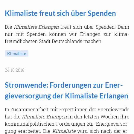
Kli­ma­lis­te freut sich über Spen­den
Die
Kli­ma­lis­te Er­lan­gen
freut sich über Spen­den! Denn
nur mit Spen­den kön­nen wir Er­lan­gen zur kli­ma­
freund­lichs­ten Stadt Deutsch­lands ma­chen.
Kli­ma­lis­te
24.10.2019
Strom­wen­de: For­de­run­gen zur En­er­
gie­ver­sor­gung der Kli­ma­lis­te Er­lan­gen
In Zu­sam­men­ar­beit mit Ex­pert:innen der En­er­gie­wen­de
hat die
Kli­ma­lis­te Er­lan­gen
in den letz­ten Wo­chen ihre
kom­mu­nal­po­li­ti­schen For­de­run­gen zur En­er­gie­ver­sor­
gung er­ar­bei­tet. Die
Kli­ma­lis­te
wird sich nach der er­