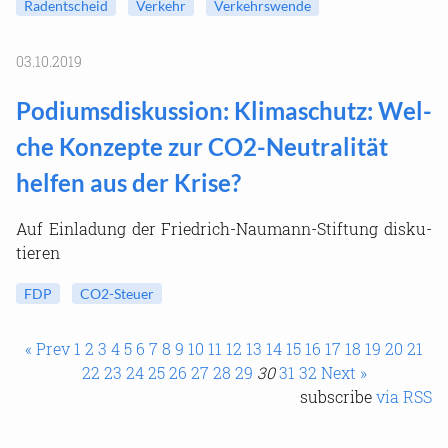
Rad­ent­scheid
Ver­kehr
Ver­kehrs­wen­de
03.10.2019
Po­di­ums­dis­kus­si­on: Kli­ma­schutz: Wel­
che Kon­zep­te zur CO2-​Neutralität
hel­fen aus der Krise?
Auf Ein­la­dung der Friedrich-​Naumann-Stiftung dis­ku­
tie­ren
FDP
CO2-​Steuer
« Prev
1
2
3
4
5
6
7
8
9
10
11
12
13
14
15
16
17
18
19
20
21
22
23
24
25
26
27
28
29
30
31
32
Next »
sub­scri­be
via RSS