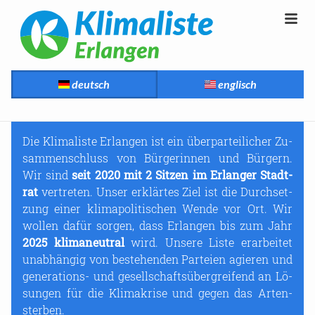
deutsch
englisch
Die Kli­ma­lis­te Er­lan­gen ist ein über­par­tei­li­cher Zu­
sam­men­schluss von Bür­ge­rin­nen und Bür­gern.
Wir sind
seit 2020 mit 2 Sit­zen im Er­lan­ger Stadt­
rat
ver­tre­ten. Unser er­klär­tes Ziel ist die Durch­set­
zung einer kli­ma­po­li­ti­schen Wende vor Ort. Wir
wol­len dafür sor­gen, dass Er­lan­gen bis zum Jahr
2025 kli­ma­neu­tral
wird. Un­se­re Liste er­ar­bei­tet
un­ab­hän­gig von be­stehen­den Par­tei­en agie­ren und
generations-​ und ge­sell­schafts­über­grei­fend an Lö­
sun­gen für die Kli­ma­kri­se und gegen das Ar­ten­
ster­ben.