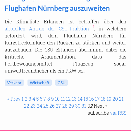
Flughafen Nürnberg auszuweiten
Die Klimaliste Erlangen ist betroffen über den
aktuellen Antrag der CSU-Fraktion
, in welchem
gefordert wird, dem Flughafen Nürnberg für
Kurzstreckenflüge den Rücken zu stärken und weiter
auszubauen. Die CSU Erlangen übernimmt dabei die
kritische Argumentation, dass das
Fortbewegungsmittel Flugzeug sogar
umweltfreundlicher als ein PKW sei.
Verkehr
Wirtschaft
CSU
« Prev
1
2
3
4
5
6
7
8
9
10
11
12
13
14
15
16
17
18
19
20
21
22
23
24
25
26
27
28
29
30
31
32
Next »
subscribe
via RSS