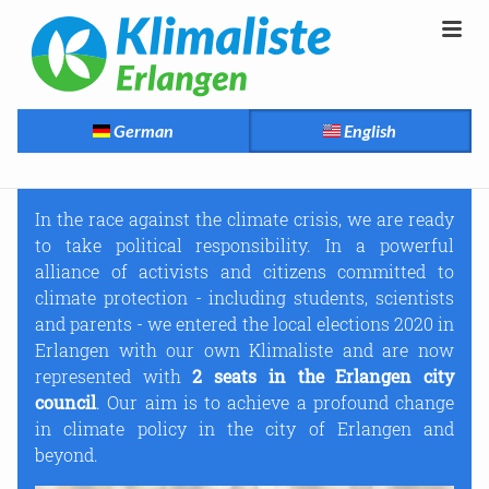
German
English
In the race against the climate crisis, we are ready
to take political responsibility. In a powerful
alliance of activists and citizens committed to
climate protection - including students, scientists
and parents - we entered the local elections 2020 in
Erlangen with our own Klimaliste and are now
represented with
2 seats in the Erlangen city
council
. Our aim is to achieve a profound change
in climate policy in the city of Erlangen and
beyond.