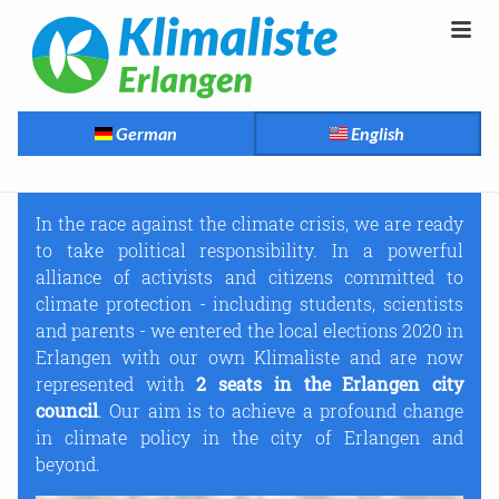
German
English
In the race against the climate crisis, we are ready
to take political responsibility. In a powerful
alliance of activists and citizens committed to
climate protection - including students, scientists
and parents - we entered the local elections 2020 in
Erlangen with our own Klimaliste and are now
represented with
2 seats in the Erlangen city
council
. Our aim is to achieve a profound change
in climate policy in the city of Erlangen and
beyond.