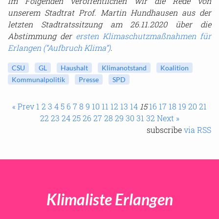
Im Folgenden veröffentlichen wir die Rede von
unserem Stadtrat Prof. Martin Hundhausen aus der
letzten Stadtratssitzung am 26.11.2020 über die
Abstimmung der
ersten Klimaschutzmaßnahmen für
Erlangen (“Aufbruch Klima”)
.
CSU
GL
Haushalt
Klimanotstand
Koalition
Kommunalpolitik
Presse
SPD
« Prev
1
2
3
4
5
6
7
8
9
10
11
12
13
14
15
16
17
18
19
20
21
22
23
24
25
26
27
28
29
30
31
32
Next »
subscribe
via RSS
Klimaliste Erlangen