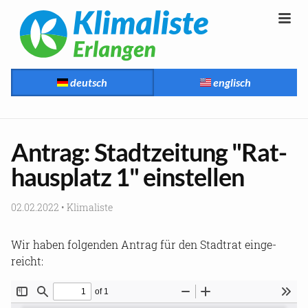
deutsch
englisch
An­trag: Stadt­zei­tung "Rat­
haus­platz 1" ein­stel­len
02.02.2022
•
Kli­ma­lis­te
Wir haben fol­gen­den An­trag für den Stadt­rat ein­ge­
reicht: