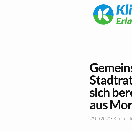
Gemeins
Stadtrat
sich be
aus Mor
22.09.2020
•
Klimalist