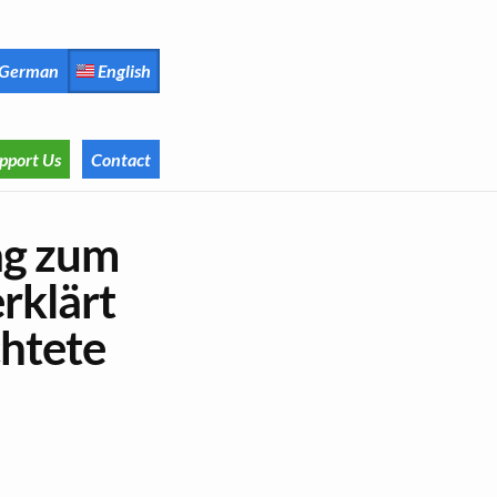
German
English
pport Us
Contact
ag zum
rklärt
chtete