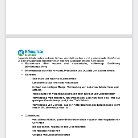
Folgende Inhalte sollen in dieser Schule vermittelt werden, durch professionelle Köch*innen
und Ernährungswissenschaftler*innen aufgrund wissenschaftlicher Kenntnisse:
Basiswissen   über   vegane   und   vegetarische,   vollwertige   Ernährung

(Ernährungslehre)
Informationen über die Herkunft, Produktion und Qualität von Lebensmitteln

Konsum:

Saisonale und regionale Lebensmittel
Lebensmittel aus ökologischem Anbau
Einkauf der richtigen Menge, Vermeidung von Lebensmittelüberfluss und -
abfällen
Vermeidung von Verpackungsabfällen beim Einkauf von Lebensmitteln
Verwendung von frischen, unverarbeiteten Lebensmitteln oder mit nur
geringem Verarbeitungsgrad, keine Tiefkühlkost
Verwendung von Gemüse, das den Anforderungen des Einzelhandels nicht
entspricht, aber verwertbar ist
Zubereitung:

von schmackhaften, gesundheitsförderlichen, veganen und vegetarischen
Gerichten
mit saisonalen, regionalen Bio-Lebensmitteln
energiesparend kochen
Umgang mit Lebensmittelresten